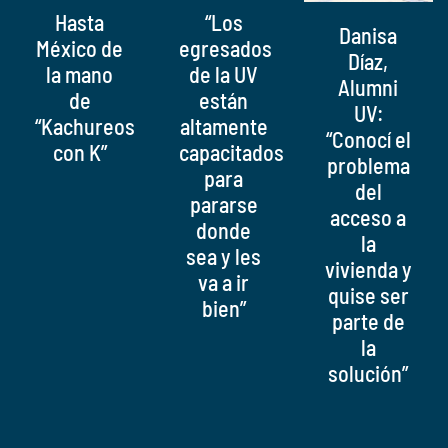
Hasta
“Los
Danisa
México de
egresados
Díaz,
la mano
de la UV
Alumni
de
están
UV:
“Kachureos
altamente
“Conocí el
con K”
capacitados
problema
para
del
pararse
acceso a
donde
la
sea y les
vivienda y
va a ir
quise ser
bien”
parte de
la
solución”