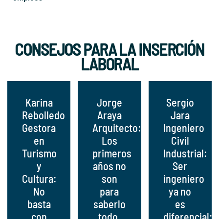
CONSEJOS PARA LA INSERCIÓN
LABORAL
Karina
Jorge
Sergio
Rebolledo
Araya
Jara
Gestora
Arquitecto:
Ingeniero
en
Los
Civil
Turismo
primeros
Industrial:
y
años no
Ser
Cultura:
son
ingeniero
No
para
ya no
basta
saberlo
es
con
todo,
diferencial: