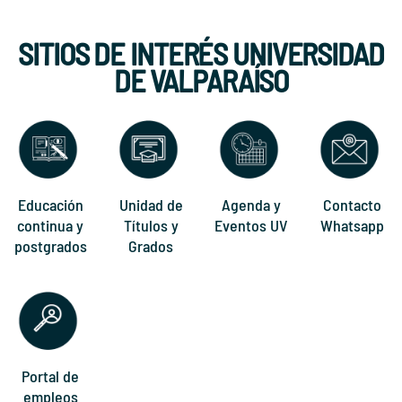
SITIOS DE INTERÉS UNIVERSIDAD
DE VALPARAÍSO
Educación
Unidad de
Agenda y
Contacto
continua y
Títulos y
Eventos UV
Whatsapp
postgrados
Grados
Portal de
empleos