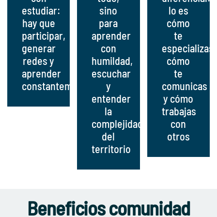
estudiar:
sino
lo es
hay que
para
cómo
participar,
aprender
te
generar
con
especializas,
redes y
humildad,
cómo
aprender
escuchar
te
constantemente.
y
comunicas
entender
y cómo
la
trabajas
complejidad
con
del
otros
territorio
Beneficios comunidad