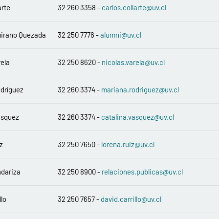
arte
32 260 3358 -
carlos.collarte@uv.cl
mirano Quezada
32 250 7776 -
alumni@uv.cl
rela
32 250 8620 -
nicolas.varela@uv.cl
dríguez
32 260 3374 -
mariana.rodriguez@uv.cl
ásquez
32 260 3374 -
catalina.vasquez@uv.cl
z
32 250 7650 -
lorena.ruiz@uv.cl
ndariza
32 250 8900 -
relaciones.publicas@uv.cl
llo
32 250 7657 -
david.carrillo@uv.cl