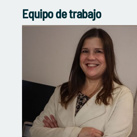
Equipo de trabajo
Vicerrectora de Vinculación con el Medio
vicerrectoriadevinculacion@uv.cl