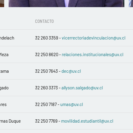
CONTACTO
ndelach
32 260 3359 -
vicerrectoriadevinculacion@uv.cl
 Meza
32 250 8620 -
relaciones.institucionales@uv.cl
izama
32 250 7643 -
dec@uv.cl
lgado
32 260 3373 -
allyson.salgado@uv.cl
ares
32 250 7187 -
umas@uv.cl
ernas Duque
32 250 7769 -
movilidad.estudiantil@uv.cl