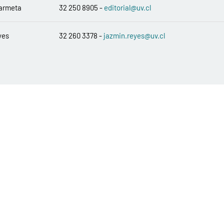
armeta
32 250 8905 -
editorial@uv.cl
yes
32 260 3378 -
jazmin.reyes@uv.cl