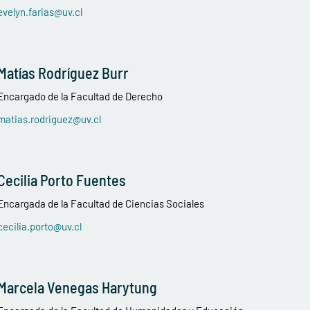
evelyn.farias@uv.cl
Matías Rodríguez Burr
Encargado de la Facultad de Derecho
matias.rodriguez@uv.cl
Cecilia Porto Fuentes
Encargada de la Facultad de Ciencias Sociales
cecilia.porto@uv.cl
Marcela Venegas Harytung