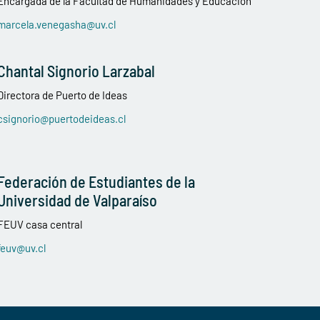
Encargada de la Facultad de Humanidades y Educación
marcela.venegasha@uv.cl
Chantal Signorio Larzabal
Directora de Puerto de Ideas
csignorio@puertodeideas.cl
Federación de Estudiantes de la
Universidad de Valparaíso
FEUV casa central
feuv@uv.cl