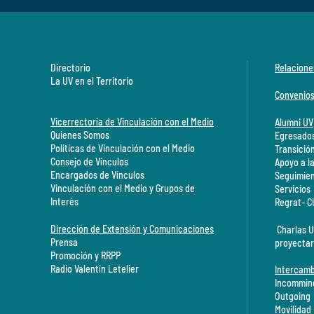
Directorio
Relacione
La UV en el Territorio
Convenio
Vicerrectoría de Vinculación con el Medio
Alumni UV
Quienes Somos
Egresados
Políticas de Vinculación con el Medio
Transició
Consejo de Vínculos
Apoyo a l
Encargados de Vínculos
Seguimien
Vinculación con el Medio y Grupos de
Servicios
Interés
Regrat- 
Dirección de Extensión y Comunicaciones
Charlas U
Prensa
proyectar
Promoción y RRPP
Radio Valentín Letelier
Intercamb
Incommin
Outgoing
Movilidad