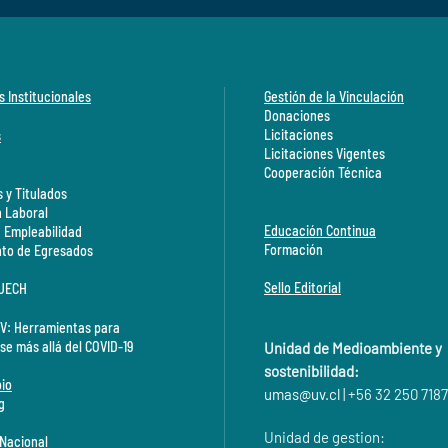
s Institucionales
Gestión de la Vinculación
Donaciones
Licitaciones
s
Licitaciones Vigentes
Cooperación Técnica
 y Titulados
n Laboral
Educación Continua
a Empleabilidad
Formación
to de Egresados
Sello Editorial
CUECH
V: Herramientas para
se más allá del COVID-19
Unidad de Medioambiente y
sostenibilidad:
io
umas@
uv.cl
| +56 32 250 7187
g
Unidad de gestion:
 Nacional