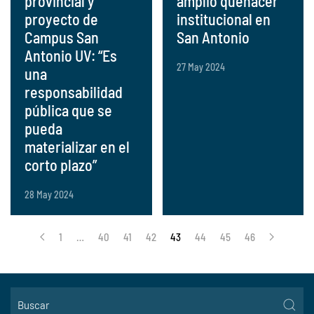
provincial y
amplio quehacer
proyecto de
institucional en
Campus San
San Antonio
Antonio UV: “Es
27 May 2024
una
responsabilidad
pública que se
pueda
materializar en el
corto plazo”
28 May 2024
1
…
40
41
42
43
44
45
46