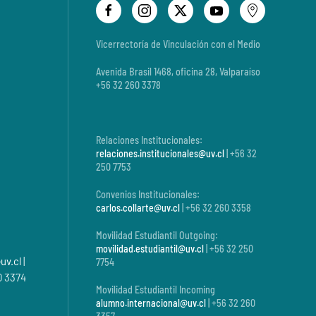
Vicerrectoría de Vinculación con el Medio
Avenida Brasil 1468, oficina 28, Valparaíso
+56 32 260 3378
Relaciones Institucionales:
relaciones.institucionales@uv.cl
| +56 32
250 7753
Convenios Institucionales:
carlos.collarte@uv.cl
| +56 32 260 3358
Movilidad Estudiantil Outgoing:
movilidad.estudiantil@uv.cl
| +56 32 250
uv.cl
|
7754
0 3374
Movilidad Estudiantil Incoming
alumno.internacional@uv.cl
| +56 32 260