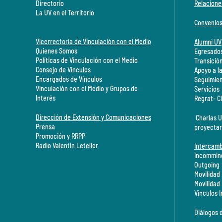
Directorio
Relacione
La UV en el Territorio
Convenio
Vicerrectoría de Vinculación con el Medio
Alumni UV
Quienes Somos
Egresados
Políticas de Vinculación con el Medio
Transició
Consejo de Vínculos
Apoyo a l
Encargados de Vínculos
Seguimien
Vinculación con el Medio y Grupos de
Servicios
Interés
Regrat- 
Dirección de Extensión y Comunicaciones
Charlas U
Prensa
proyectar
Promoción y RRPP
Radio Valentín Letelier
Intercamb
Incommin
Outgoing
Movilidad
Movilidad
Vínculos 
Diálogos 