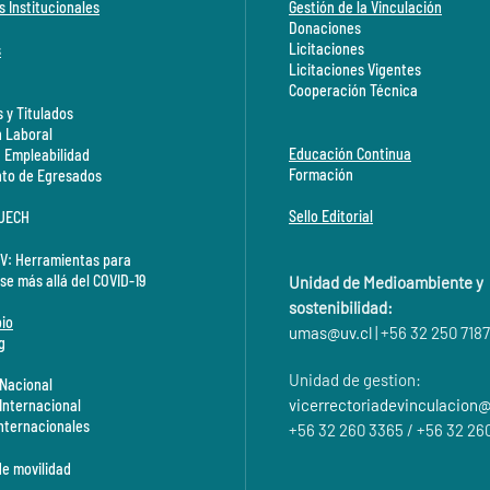
s Institucionales
Gestión de la Vinculación
Donaciones
Licitaciones
s
Licitaciones Vigentes
Cooperación Técnica
 y Titulados
n Laboral
Educación Continua
a Empleabilidad
Formación
to de Egresados
Sello Editorial
CUECH
V: Herramientas para
se más allá del COVID-19
Unidad de Medioambiente y
sostenibilidad:
io
umas@
uv.cl
| +56 32 250 7187
g
Unidad de gestion:
 Nacional
vicerrectoriadevinculacion@
 Internacional
Internacionales
+56 32 260 3365 / +56 32 26
de movilidad