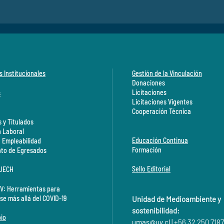
s Institucionales
Gestión de la Vinculación
Donaciones
Licitaciones
s
Licitaciones Vigentes
Cooperación Técnica
 y Titulados
n Laboral
Educación Continua
a Empleabilidad
Formación
to de Egresados
Sello Editorial
CUECH
V: Herramientas para
se más allá del COVID-19
Unidad de Medioambiente y
sostenibilidad:
io
umas@
uv.cl
| +56 32 250 7187