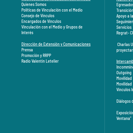
Quienes Somos
Egresados
Políticas de Vinculación con el Medio
Transició
Consejo de Vínculos
Apoyo a l
Encargados de Vínculos
Seguimien
Vinculación con el Medio y Grupos de
Servicios
Interés
Regrat- 
Dirección de Extensión y Comunicaciones
Charlas U
Prensa
proyectar
Promoción y RRPP
Radio Valentín Letelier
Intercamb
Incommin
Outgoing
Movilidad
Movilidad
Vínculos 
Diálogos 
Exposició
Ventana"