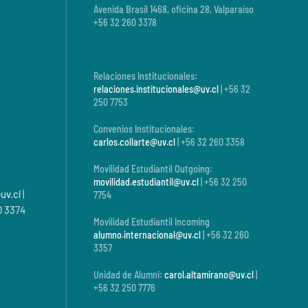
Avenida Brasil 1468, oficina 28, Valparaíso
+56 32 260 3378
Relaciones Institucionales:
relaciones.institucionales@uv.cl
| +56 32
250 7753
Convenios Institucionales:
carlos.collarte@uv.cl
| +56 32 260 3358
Movilidad Estudiantil Outgoing:
movilidad.estudiantil@uv.cl
| +56 32 250
uv.cl
|
7754
0 3374
Movilidad Estudiantil Incoming
alumno.internacional@uv.cl
| +56 32 260
3357
Unidad de Alumni:
carol.altamirano@uv.cl
|
+56 32 250 7776