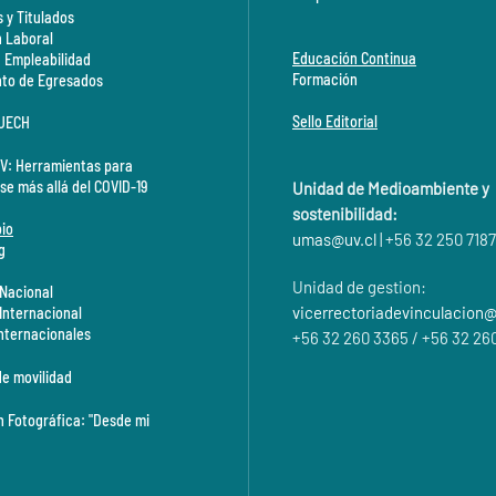
 y Titulados
n Laboral
Educación Continua
a Empleabilidad
Formación
to de Egresados
Sello Editorial
CUECH
V: Herramientas para
se más allá del COVID-19
Unidad de Medioambiente y
sostenibilidad:
io
umas@
uv.cl
| +56 32 250 7187
g
Unidad de gestion:
 Nacional
vicerrectoriadevinculacion@
 Internacional
Internacionales
+56 32 260 3365 / +56 32 26
de movilidad
n Fotográfica: "Desde mi