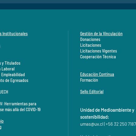
s Institucionales
Gestión de la Vinculación
Donaciones
Licitaciones
s
Licitaciones Vigentes
Cooperación Técnica
 y Titulados
n Laboral
Educación Continua
a Empleabilidad
Formación
to de Egresados
Sello Editorial
CUECH
V: Herramientas para
se más allá del COVID-19
Unidad de Medioambiente y
sostenibilidad:
io
umas@
uv.cl
| +56 32 250 7187
g