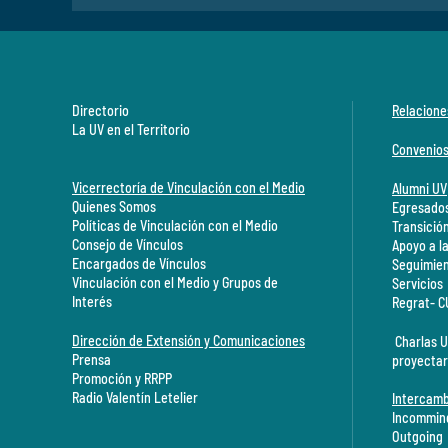
Directorio
Relacione
La UV en el Territorio
Convenio
Vicerrectoría de Vinculación con el Medio
Alumni UV
Quienes Somos
Egresados
Políticas de Vinculación con el Medio
Transició
Consejo de Vínculos
Apoyo a l
Encargados de Vínculos
Seguimien
Vinculación con el Medio y Grupos de
Servicios
Interés
Regrat- 
Dirección de Extensión y Comunicaciones
Charlas U
Prensa
proyectar
Promoción y RRPP
Radio Valentín Letelier
Intercamb
Incommin
Outgoing