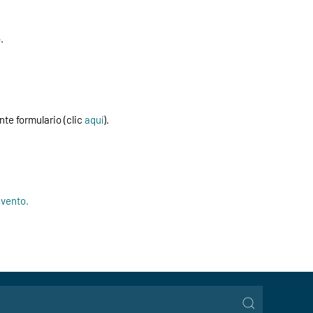
.
nte formulario (clic
aquí
).
evento.