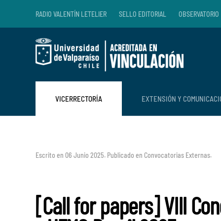
RADIO VALENTÍN LETELIER
SELLO EDITORIAL
OBSERVATORIO 
Skip to main content
VICERRECTORÍA
EXTENSIÓN Y COMUNICAC
Escrito en
06 Junio 2025
. Publicado en
Convocatorias Externas
.
[Call for papers] VIII Co