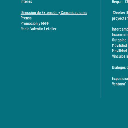
Interés
Regrat- 
Dirección de Extensión y Comunicaciones
Charlas U
Prensa
proyectar
Promoción y RRPP
Radio Valentín Letelier
Intercamb
Incommin
Outgoing
Movilidad
Movilidad
Vínculos 
Diálogos 
Exposició
Ventana"