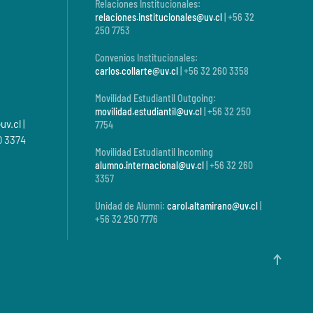
Relaciones Institucionales:
relaciones.institucionales@uv.cl
| +56 32
250 7753
Convenios Institucionales:
carlos.collarte@uv.cl
| +56 32 260 3358
Movilidad Estudiantil Outgoing:
movilidad.estudiantil@uv.cl
| +56 32 250
uv.cl
|
7754
0 3374
Movilidad Estudiantil Incoming
alumno.internacional@uv.cl
| +56 32 260
3357
Unidad de Alumni:
carol.altamirano@uv.cl
|
+56 32 250 7776