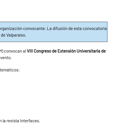
rganización convocante. La difusión de esta convocatoria
 de Valparaíso.
GM) convocan al
VIII Congreso de Extensión Universitaria de
evento.
 temáticos:
la revista Interfaces.