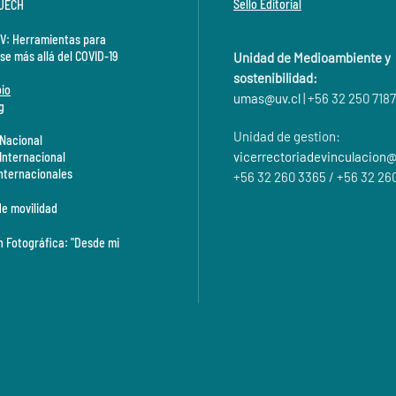
Sello Editorial
CUECH
V: Herramientas para
se más allá del COVID-19
Unidad de Medioambiente y
sostenibilidad:
io
umas@
uv.cl
| +56 32 250 7187
g
Unidad de gestion:
 Nacional
vicerrectoriadevinculacion@
 Internacional
Internacionales
+56 32 260 3365 / +56 32 26
de movilidad
n Fotográfica: "Desde mi