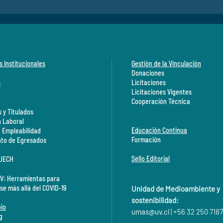
s Institucionales
Gestión de la Vinculación
Donaciones
Licitaciones
s
Licitaciones Vigentes
Cooperación Técnica
 y Titulados
n Laboral
Educación Continua
a Empleabilidad
Formación
to de Egresados
Sello Editorial
CUECH
V: Herramientas para
se más allá del COVID-19
Unidad de Medioambiente y
sostenibilidad:
io
umas@
uv.cl
| +56 32 250 7187
g