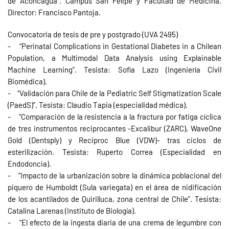
de Aconcagua”. Campus San Felipe y Facultad de Medicina.
Director: Francisco Pantoja.
Convocatoria de tesis de pre y postgrado (UVA 2495)
- “Perinatal Complications in Gestational Diabetes in a Chilean
Population, a Multimodal Data Analysis using Explainable
Machine Learning”. Tesista: Sofía Lazo (Ingeniería Civil
Biomédica).
- “Validación para Chile de la Pediatric Self Stigmatization Scale
(PaedS)”. Tesista: Claudio Tapia (especialidad médica).
- “Comparación de la resistencia a la fractura por fatiga cíclica
de tres instrumentos reciprocantes -Excalibur (ZARC), WaveOne
Gold (Dentsply) y Reciproc Blue (VDW)- tras ciclos de
esterilización. Tesista: Ruperto Correa (Especialidad en
Endodoncia).
- “Impacto de la urbanización sobre la dinámica poblacional del
piquero de Humboldt (Sula variegata) en el área de nidificación
de los acantilados de Quirilluca, zona central de Chile”. Tesista:
Catalina Larenas (Instituto de Biología).
- “El efecto de la ingesta diaria de una crema de legumbre con