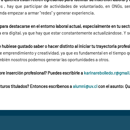
s , hay que participar de actividades de voluntariado, en ONGs, se
nda empezar a armar "redes" y generar experiencia.
ara destacarse en el entorno laboral actual, especialmente en tu sect
a era digital, ya que hay que estar constantemente actualizándose. Y s
e hubiese gustado saber o hacer distinto al iniciar tu trayectoria profes
a de emprendimiento y creatividad, ya que es fundamental en el tiempo
ambién nosotros podemos generar las oportunidades a otros.
re inserción profesional? Puedes escribirle a
karinarebolledo.r@gmai
uturos titulados? Entonces escríbenos a
alumni@uv.cl
con el asunto: Qu