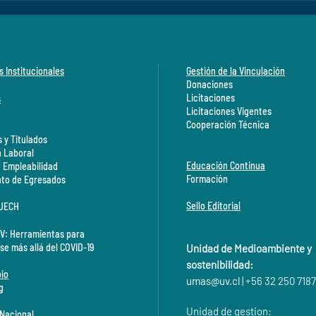
s Institucionales
Gestión de la Vinculación
Donaciones
Licitaciones
s
Licitaciones Vigentes
Cooperación Técnica
 y Titulados
n Laboral
Educación Continua
a Empleabilidad
Formación
to de Egresados
Sello Editorial
CUECH
V: Herramientas para
se más allá del COVID-19
Unidad de Medioambiente y
sostenibilidad:
io
umas@
uv.cl
| +56 32 250 7187
g
Unidad de gestion:
 Nacional