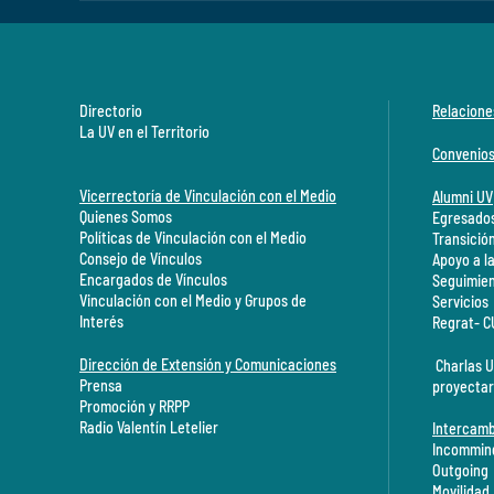
Directorio
Relacione
La UV en el Territorio
Convenio
Vicerrectoría de Vinculación con el Medio
Alumni UV
Quienes Somos
Egresados
Políticas de Vinculación con el Medio
Transició
Consejo de Vínculos
Apoyo a l
Encargados de Vínculos
Seguimien
Vinculación con el Medio y Grupos de
Servicios
Interés
Regrat- 
Dirección de Extensión y Comunicaciones
Charlas U
Prensa
proyectar
Promoción y RRPP
Radio Valentín Letelier
Intercamb
Incommin
Outgoing
Movilidad